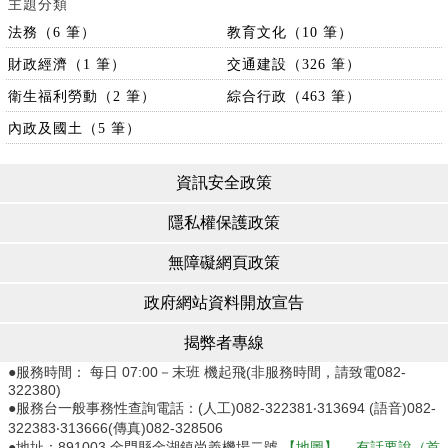
主題分類
法務（6 筆）
教育文化（10 筆）
財政經濟（1 筆）
交通建設（326 筆）
衛生福利勞動（2 筆）
綜合行政（463 筆）
內政及國土（5 筆）
資訊安全政策
隱私權保護政策
無障礙網頁政策
政府網站資料開放宣告
揭弊者專線
●服務時間： 每日 07:00－末班 機起飛(非服務時間，請致電082-
322380)
●服務台一般事務性查詢電話：(人工)082-322381‧313694 (語音)082-
322383‧313666(傳真)082-328506
●地址：891003 金門縣金湖鎮尚義機場二號
【地圖】
，
有話要說（首