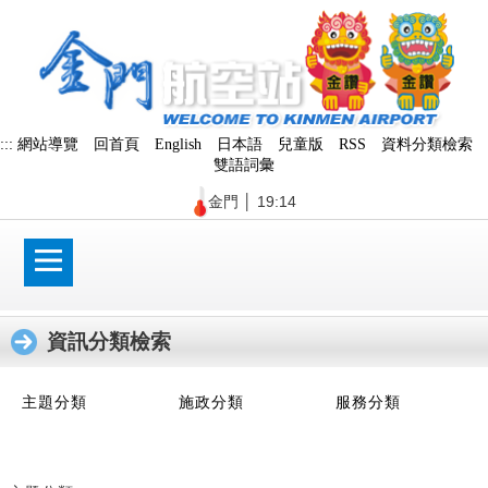
跳
到
主
要
內
容
區
:::
網站導覽
回首頁
English
日本語
兒童版
RSS
資料分類檢索
塊
雙語詞彙
金門
│
19:14
資訊分類檢索
:::
主題分類
施政分類
服務分類