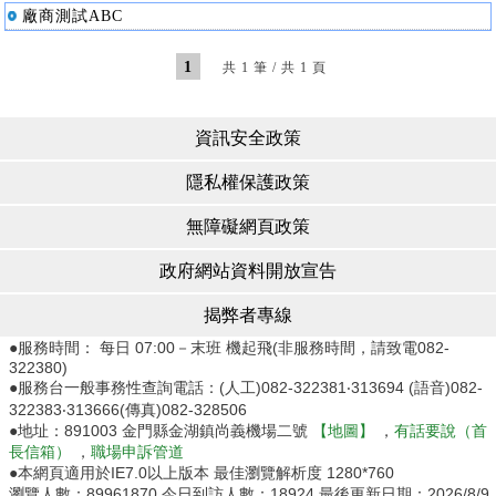
廠商測試ABC
1
共 1 筆 / 共 1 頁
資訊安全政策
隱私權保護政策
無障礙網頁政策
政府網站資料開放宣告
揭弊者專線
●服務時間： 每日 07:00－末班 機起飛(非服務時間，請致電082-
322380)
●服務台一般事務性查詢電話：(人工)082-322381‧313694 (語音)082-
322383‧313666(傳真)082-328506
●地址：891003 金門縣金湖鎮尚義機場二號
【地圖】
，
有話要說（首
長信箱）
，
職場申訴管道
●本網頁適用於IE7.0以上版本 最佳瀏覽解析度 1280*760
瀏覽人數：
89961870
今日到訪人數：
18924
最後更新日期：
2026/8/9