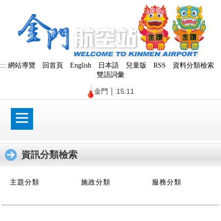
跳
到
主
要
內
容
區
:::
網站導覽
回首頁
English
日本語
兒童版
RSS
資料分類檢索
塊
雙語詞彙
金門
│
15:11
資訊分類檢索
:::
主題分類
施政分類
服務分類