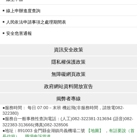
￭
線上申辦進度查詢
￭
人民依法申請事項之處理期間表
￭
安全危害通報
資訊安全政策
隱私權保護政策
無障礙網頁政策
政府網站資料開放宣告
揭弊者專線
●服務時間： 每日 07:00－末班 機起飛(非服務時間，請致電082-
322380)
●服務台一般事務性查詢電話：(人工)082-322381‧313694 (語音)082-
322383‧313666(傳真)082-328506
●地址：891003 金門縣金湖鎮尚義機場二號
【地圖】
，
有話要說（首
長信箱）
，
職場申訴管道