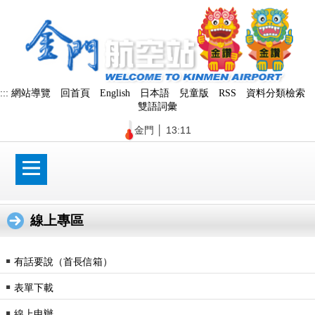
跳
到
主
要
內
容
區
:::
網站導覽
回首頁
English
日本語
兒童版
RSS
資料分類檢索
塊
雙語詞彙
金門
│
13:11
線上專區
￭
有話要說（首長信箱）
￭
表單下載
￭
線上申辦