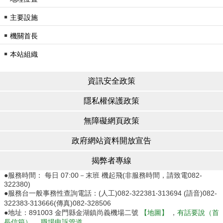
￭
主要設施
￭
機關首長
￭
本站組織
資訊安全政策
隱私權保護政策
無障礙網頁政策
政府網站資料開放宣告
揭弊者專線
●服務時間： 每日 07:00－末班 機起飛(非服務時間，請致電082-
322380)
●服務台一般事務性查詢電話：(人工)082-322381‧313694 (語音)082-
322383‧313666(傳真)082-328506
●地址：891003 金門縣金湖鎮尚義機場二號
【地圖】
，
有話要說（首
長信箱）
，
職場申訴管道