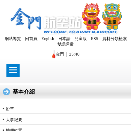
跳
到
主
要
內
容
區
:::
網站導覽
回首頁
English
日本語
兒童版
RSS
資料分類檢索
塊
雙語詞彙
金門
│
15:40
基本介紹
￭
沿革
￭
大事紀要
￭
地理位置