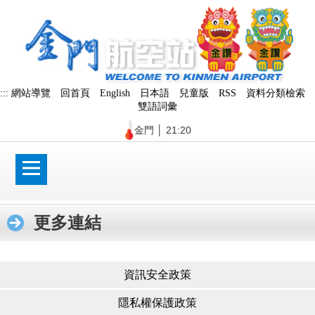
跳
到
主
要
內
容
區
:::
網站導覽
回首頁
English
日本語
兒童版
RSS
資料分類檢索
塊
雙語詞彙
金門
│
21:20
更多連結
資訊安全政策
隱私權保護政策