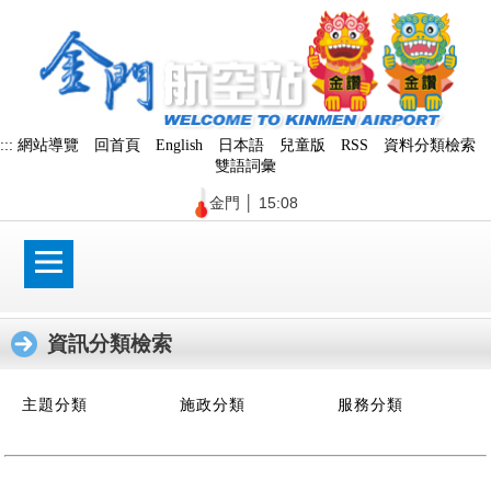
跳
到
主
要
內
容
區
:::
網站導覽
回首頁
English
日本語
兒童版
RSS
資料分類檢索
塊
雙語詞彙
金門
│
15:08
資訊分類檢索
:::
主題分類
施政分類
服務分類