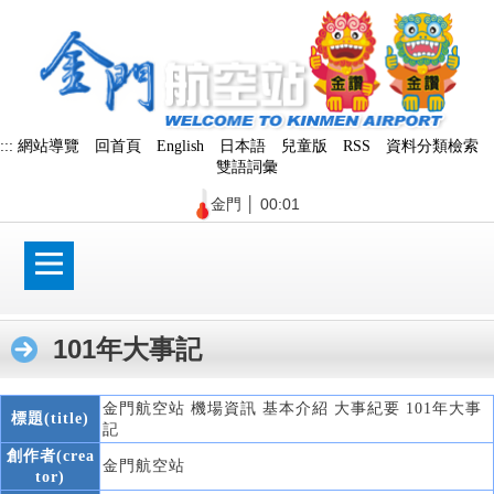
跳
到
主
要
內
容
區
:::
網站導覽
回首頁
English
日本語
兒童版
RSS
資料分類檢索
塊
雙語詞彙
金門
│
00:01
101年大事記
金門航空站 機場資訊 基本介紹 大事紀要 101年大事
標題(title)
記
創作者(crea
金門航空站
tor)