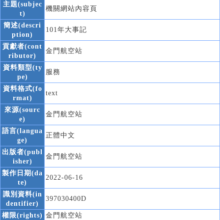
主題(subjec
機關網站內容頁
t)
簡述(descri
101年大事記
ption)
貢獻者(cont
金門航空站
ributor)
資料類型(ty
服務
pe)
資料格式(fo
text
rmat)
來源(sourc
金門航空站
e)
語言(langua
正體中文
ge)
出版者(publ
金門航空站
isher)
製作日期(da
2022-06-16
te)
識別資料(in
397030400D
dentifier)
權限(rights)
金門航空站