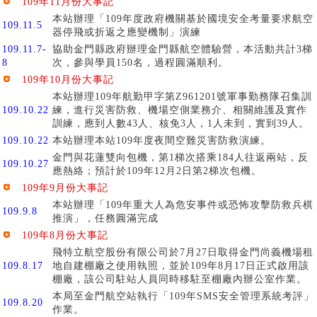
109年11月份大事記
本站辦理「109年度政府機關基於國境安全考量要求航空
109.11.5
器停飛或折返之應變機制」演練
109.11.7-
協助金門縣政府辦理金門縣航空體驗營，本活動共計3梯
8
次，參與學員150名，過程圓滿順利。
109年10月份大事記
本站辦理109年航勤甲字第Z961201號軍事勤務隊召集訓
109.10.22
練，進行災害防救、機場空側業務介、相關維護及實作
訓練，應到人數43人、核免3人，1人未到，實到39人。
109.10.22
本站辦理本站109年度夜間空難災害防救演練。
金門與花蓮雙向包機，第1梯次搭乘184人往返兩站，反
109.10.27
應熱絡；預計於109年12月2日第2梯次包機。
109年9月份大事記
本站辦理「109年重大人為危安事件或恐怖攻擊防救兵棋
109.9.8
推演」，任務圓滿完成
109年8月份大事記
飛特立航空股份有限公司於7月27日取得金門尚義機場租
109.8.17
地自建棚廠之使用執照，並於109年8月17日正式啟用該
棚廠，該公司駐站人員同時移駐至棚廠內辦公室作業。
本局至金門航空站執行「109年SMS安全管理系統考評」
109.8.20
作業。