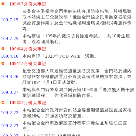
109年7月份大事記
農委會主委視察金門牛結節疹各項防疫措施，於機場聽
取本站洪主任念慈說明「飛航金門線之民用航空器噴液
109.7.15
滅蟲實施作業」及金門站機場周邊環境相關消毒施作作
為。
本站辦理「109年約僱消防員甄選考試」，共10考生應
109.7.25
考，過程圓滿順利。
109年4月份大事記
109.4.16
本站辦理「2020年FOD Walk」活動。
109年3月份大事記
配合交通部大眾運輸體溫量測防疫政策，金門站於國內
109.3.26
航線旅客登機前設置紅外線測溫儀試量機旅客體溫，並
訂於109年4月1日正式啟動。
本站與金門縣警察局共同合辦109年度「遙控無人機干擾
109.3.27
槍訓練課程」，強化區域聯防作業。
109年2月份大事記
本站配合金門政府針對到站旅客量測體溫及設置居家檢
109.2.22
疫報到站，加強各項防疫措施。
本站配合金門縣政府設置計程車消毒站並加強防疫宣
109.2.23
導。
109.2.27
本站成立COVID-19應變小組