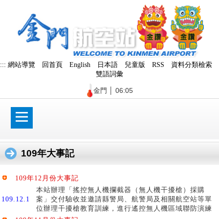
跳
到
主
要
內
容
區
:::
網站導覽
回首頁
English
日本語
兒童版
RSS
資料分類檢索
塊
雙語詞彙
金門
│
06:05
109年大事記
109年12月份大事記
本站辦理「搖控無人機攔截器（無人機干擾槍）採購
109.12.1
案」交付驗收並邀請縣警局、航警局及相關航空站等單
位辦理干擾槍教育訓練，進行遙控無人機區域聯防演練