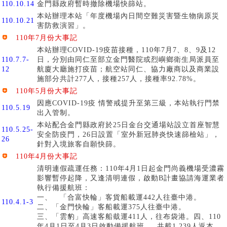
110.10.14
金門縣政府暫時撤除機場快篩站。
本站辦理本站「年度機場內日間空難災害暨生物病原災
110.10.21
害防救演習」。
110年7月份大事記
本站辦理COVID-19疫苗接種，110年7月7、8、9及12
110.7.7-
日，分別由同仁至部立金門醫院或烈嶼鄉衛生局派員至
12
航廈大廳施打疫苗；航空站同仁、協力廠商以及商業設
施部分共計277人，接種257人，接種率92.78%。
110年5月份大事記
因應COVID-19疫 情警戒提升至第三級，本站執行門禁
110.5.19
出入管制。
本站配合金門縣政府於25日金台交通場站設立首座智慧
110.5.25-
安全防疫門，26日設置「室外新冠肺炎快速篩檢站」，
26
針對入境旅客自願快篩。
110年4月份大事記
清明連假疏運任務：
110年4月1日起金門尚義機場受濃霧
影響暫停起降，又逢清明連假，啟動B計畫協請海運業者
執行備援航班：
一、 「合富快輪」客貨船載運442人往臺中港。
110.4.1-3
二、「金門快輪」客船載運375人往臺中港。
三、「雲豹」高速客船蛓運411人，往布袋港。四、110
年4月1日至4月3日啟動備援航班， 共載1,239人返本