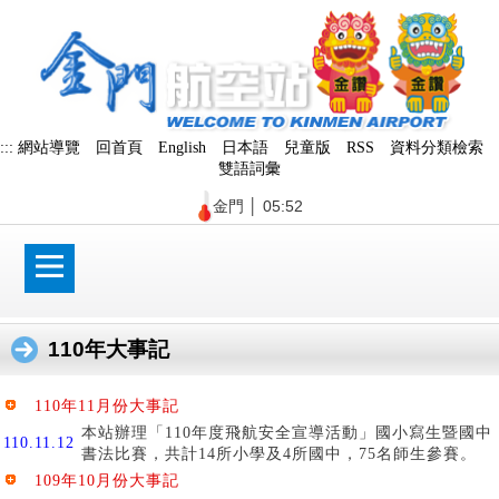
跳
到
主
要
內
容
區
:::
網站導覽
回首頁
English
日本語
兒童版
RSS
資料分類檢索
塊
雙語詞彙
金門
│
05:52
110年大事記
110年11月份大事記
本站辦理「110年度飛航安全宣導活動」國小寫生暨國中
110.11.12
書法比賽，共計14所小學及4所國中，75名師生參賽。
109年10月份大事記