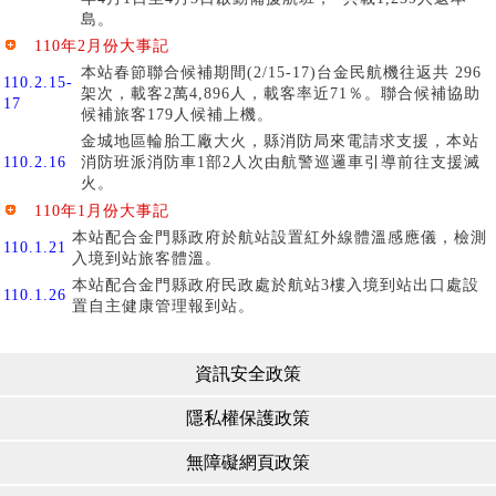
島。
110年2月份大事記
本站春節聯合候補期間(2/15-17)台金民航機往返共 296
110.2.15-
架次，載客2萬4,896人，載客率近71％。聯合候補協助
17
候補旅客179人候補上機。
金城地區輪胎工廠大火，縣消防局來電請求支援，本站
110.2.16
消防班派消防車1部2人次由航警巡邏車引導前往支援滅
火。
110年1月份大事記
本站配合金門縣政府於航站設置紅外線體溫感應儀，檢測
110.1.21
入境到站旅客體溫。
本站配合金門縣政府民政處於航站3樓入境到站出口處設
110.1.26
置自主健康管理報到站。
資訊安全政策
隱私權保護政策
無障礙網頁政策