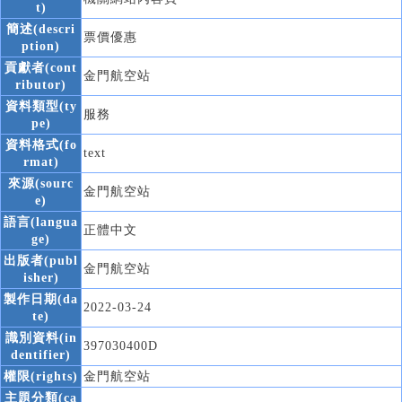
t)
簡述(descri
票價優惠
ption)
貢獻者(cont
金門航空站
ributor)
資料類型(ty
服務
pe)
資料格式(fo
text
rmat)
來源(sourc
金門航空站
e)
語言(langua
正體中文
ge)
出版者(publ
金門航空站
isher)
製作日期(da
2022-03-24
te)
識別資料(in
397030400D
dentifier)
權限(rights)
金門航空站
主題分類(ca