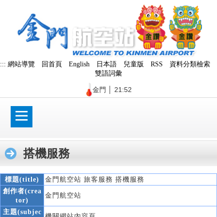
跳
到
主
要
內
容
區
:::
網站導覽
回首頁
English
日本語
兒童版
RSS
資料分類檢索
塊
雙語詞彙
金門
│
21:52
搭機服務
標題(title)
金門航空站 旅客服務 搭機服務
創作者(crea
金門航空站
tor)
主題(subjec
機關網站內容頁