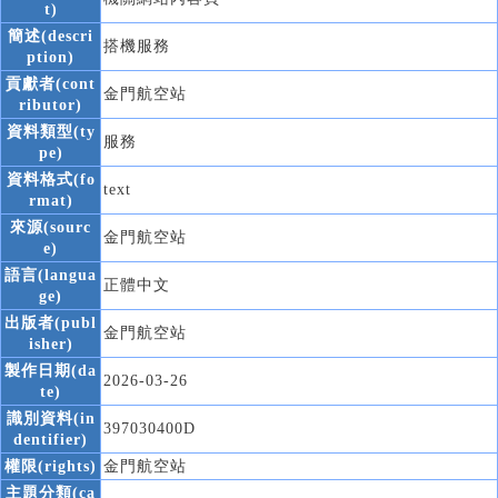
t)
簡述(descri
搭機服務
ption)
貢獻者(cont
金門航空站
ributor)
資料類型(ty
服務
pe)
資料格式(fo
text
rmat)
來源(sourc
金門航空站
e)
語言(langua
正體中文
ge)
出版者(publ
金門航空站
isher)
製作日期(da
2026-03-26
te)
識別資料(in
397030400D
dentifier)
權限(rights)
金門航空站
主題分類(ca