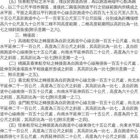
(五) 恆春航空站之水平面，僅設於跑道西側，為以跑道兩端中心點為圓
心，以三千公尺半徑作圓弧，連接此二圓弧與跑道平行之切線範圍內所構成之
水平面，平面之高度以平行跑道中心線且距跑道中心四百九十五公尺至八百九
十五公尺及距跑道中心一千一百零五公尺至三千公尺區隔，分別成為距機場標
高六十公尺及九十公尺等二種不同高度範圍，二種高度範圍間以高距比為一比
七之傾斜面銜接(附示意圖一之六)。
三、轉接面：
(一) 高雄航空站之轉接面為自距北跑道中心線北側一百五十公尺處，向北
水平延伸二千一百公尺，高度為三百公尺之斜面，其高距比為一比七，及自距
南跑道中心線南側七十五公尺處，向南水平延伸四百二十公尺，高度為六十公
尺之斜面，其高距比為一比七(附示意圖一之一)。
(二) 桃園及臺東航空站之轉接面為自跑道中心線兩側各一百五十公尺處，
延伸至與進場面水平相接處所形成之斜面，其高距比為一比七(附示意圖一之
二、附示意圖一之五)。
(三) 臺北航空站之轉接面為自距跑道中心線北側一百五十公尺處，向北水
平延伸二千一百公尺，高度為三百公尺之斜面，其高距比為一比七，及自距跑
道中心線南側一百五十公尺處，向南水平延伸四百二十公尺，高度為六十公尺
之斜面，其高距比為一比七(附示意圖一之三)。
(四) 金門航空站之轉接面為自距跑道中心線北側一百五十公尺處，向北水
平延伸二千一百公尺，高度為三百公尺之斜面，其高距比為一比七，及自距跑
道中心線南側一百五十公尺處，向南水平延伸三百一十五公尺，高度為四十五
公尺之斜面，其高距比為一比七(附示意圖一之四)。
(五) 恆春航空站之轉接面為自跑道中心線東側七十五公尺處，向東水平延
伸二千一百公尺，高度為三百公尺之斜面，其高距比為一比七，及自跑道中心
線西側七十五公尺處，向西延伸四百二十公尺，高度為六十公尺之斜面，其高