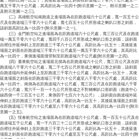
處，高距比為一比五十；其後延進場面之斜面在距道端三千零六十公尺處至一
萬五千零六十公尺處，其高距比為一比四十(附示意圖一之一、附示意圖一之二
及附示意圖一之三)。
(二) 高雄航空站南跑道之進場面為在距跑道端六十公尺處，寬一百五十公
尺及在跑道端三千零六十公尺處，寬七百五十公尺所形成之喇叭口形之斜面，
該斜面高距比為一比四十(附示意圖一之一)。
(三) 金門航空站之進場面為在距跑道端六十公尺處，寬三百公尺及在跑道
端一萬五千零六十公尺處，寬四千八百公尺所形成之喇叭口形之斜面，該斜面
自裡往外延伸斜上至距跑道三千零六十公尺處，高距比為一比五十；其後延進
場面之斜面在距跑道端三千零六十公尺處至一萬五千零六十公尺處，其高距比
為一比四十，東側進場面僅管制至距跑道端六千公尺處(附示意圖一之四)。
(四) 臺東航空站之進場面北側為在距跑道端六十公尺，寬三百公尺及在距
跑道端八千零六十公尺處，寬二千七百公尺所形成之喇叭口形之斜面，該斜面
自跑道端向外延伸斜上至距跑道三千零六十公尺處，高距比為一比五十，其後
延進場面之斜面在距跑道端三千零六十公尺處至八千零六十公尺處，其高距比
為一比四十。南側為在距跑道端六十公尺處，寬三百公尺及在距跑道端八千零
六十公尺處，寬六千一百一十九公尺所形成之不對稱喇叭口形斜面（跑道中心
線西側一千三百五十公尺，東側四千七百六十九公尺），該斜面自跑道端外延
伸斜上至距跑道三千零六十公尺處，高距比為一比五十，其後延進場面之斜面
在距跑道端三千零六十公尺處至八千零六十公尺處，其高距比為一比四十(附示
意圖一之五)。
(五) 恆春航空站之進場面為在距跑道端六十公尺處，寬一百五十公尺及在
跑道端五千公尺處，寬一千六百三十二公尺所形成之喇叭口形之斜面，該斜面
自裡往外延伸斜上至距跑道三千零六十公尺處，高距比為一比五十，其後延進
場面之斜面在距跑道端三千零六十公尺處至五千公尺處，高距比為一比四十(附