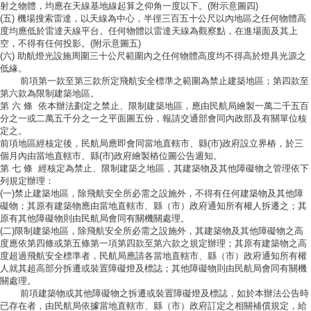
射之物體，均應在天線基地線起算之仰角一度以下。(附示意圖四)
(五) 機場搜索雷達，以天線為中心，半徑三百五十公尺以內地區之任何物體高
度均應低於雷達天線平台。任何物體以雷達天線為觀察點，在進場面及其上
空，不得有任何投影。(附示意圖五)
(六) 助航燈光設施周圍三十公尺範圍內之任何物體高度均不得高於燈具光源之
低緣。
前項第一款至第三款所定飛航安全標準之範圍為禁止建築地區；第四款至
第六款為限制建築地區。
第 六 條
依本辦法劃定之禁止、限制建築地區，應由民航局繪製一萬二千五百
分之一或二萬五千分之一之平面圖五份，報請交通部會同內政部及有關單位核
定之。
前項地區經核定後，民航局應即會同當地直轄市、縣(市)政府設立界樁，於三
個月內由當地直轄市、縣(市)政府繪製樁位圖公告週知。
第 七 條
經核定為禁止、限制建築之地區，其建築物及其他障礙物之管理依下
列規定辦理：
(一)禁止建築地區，除飛航安全所必需之設施外，不得有任何建築物及其他障
礙物；其原有建築物應由當地直轄市、縣（市）政府通知所有權人拆遷之；其
原有其他障礙物則由民航局會同有關機關處理。
(二)限制建築地區，除飛航安全所必需之設施外，其建築物及其他障礙物之高
度應依第四條或第五條第一項第四款至第六款之規定辦理；其原有建築物之高
度超過飛航安全標準者，民航局應請各當地直轄市、縣（市）政府通知所有權
人就其超高部分拆遷或裝置障礙燈及標誌；其他障礙物則由民航局會同有關機
關處理。
前項建築物或其他障礙物之拆遷或裝置障礙燈及標誌，如於本辦法公告時
已存在者，由民航局依據當地直轄市、縣（市）政府訂定之相關補償規定，給