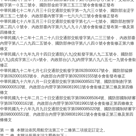
航字第一０五二號令、國防部金銓字第三五三三號令會銜修正發布
中華民國七十二年八月三十日交通部交航字第一九六三０號令、國防部淦湜字
第三五二七號令、內政部臺內警字第一七六六六三號令會銜修正發布
中華民國七十八年五月三十日交通部交航發字第七八一七號令、國防部恕惻字
第二四八０號令、內政部臺內字第六九八九０八號令會銜修正發布第一條及第
四條條文
中華民國八十二年十二月二十八日交通部交航發字第八二三三號令 、內政部臺
內營字第八二八九四二五號令、國防部伸信字第八八四０號令會銜修正第六條
條文
中華民國八十九年九月十四日交通部(八九)交航發字第八九二五號令、國防部
(八九)戌戎字第三○六○號令、內政部台(八九)內營字第八九八五七一九號令會銜
修正
中華民國九十二年七月七日交通部交航發字第092B000017號令、國防部猛獅
字第0920001653號令、內政部台內營字第0920091555號令會銜發布修正
中華民國九十六年八月一日交通部交航字第0960085017號、國防部制創字第
0960000510號、內政部台內營字第0960819911號令會銜修正第三條及第四條
條文
中華民國九十七年二月二十日交通部交航字第0960085064號、國防部國制研審
字第0970000161號、內政部台內營字第0970819901號令會銜修正第四條條文
中華民國九十八年九月九日交通部交航字第0980085020號、國防部國制研審字
第0980000551號、內政部台內營字第0980819911號令會銜修正第三條及第四
條條文
第 一 條
本辦法依民用航空法第三十二條第二項規定訂定之。
第 二 條
本辦法所用名詞之釋義如下：