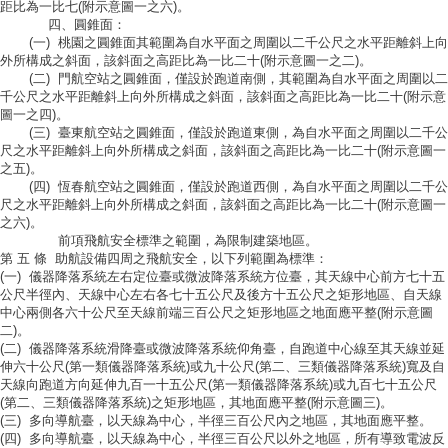
距比為一比七(附示意圖一之六)。
四、圓錐面：
(一) 桃園之圓錐面其範圍為自水平面之周圍以二千公尺之水平距離斜上向
外所構成之斜面，該斜面之高距比為一比二十(附示意圖一之二)。
(二) 門航空站之圓錐面，僅設於跑道南側，其範圍為自水平面之周圍以二
千公尺之水平距離斜上向外所構成之斜面，該斜面之高距比為一比二十(附示意
圖一之四)。
(三) 臺東航空站之圓錐面，僅設於跑道東側，為自水平面之周圍以二千公
尺之水平距離斜上向外所構成之斜面，該斜面之高距比為一比二十(附示意圖一
之五)。
(四) 恆春航空站之圓錐面，僅設於跑道西側，為自水平面之周圍以二千公
尺之水平距離斜上向外所構成之斜面，該斜面之高距比為一比二十(附示意圖一
之六)。
前項飛航安全標準之範圍，為限制建築地區。
第 五 條
助航設備四周之飛航安全，以下列範圍為標準：
(一) 儀器降落系統左右定位臺或微波降落系統方位臺，其天線中心前方七十五
公尺半徑內、天線中心左右各七十五公尺及後方十五公尺之矩形地區、自天線
中心兩側各六十公尺至天線前端三百公尺之矩形地區之地面應平整(附示意圖
二)。
(二) 儀器降落系統滑降臺或微波降落系統仰角臺，自跑道中心線至其天線並延
伸六十公尺(第一類儀器降落系統)或九十公尺(第二、三類儀器降落系統)寬及自
天線向跑道方向延伸九百一十五公尺(第一類儀器降落系統)或九百七十五公尺
(第二、三類儀器降落系統)之矩形地區，其地面應平整(附示意圖三)。
(三) 多向導航臺，以天線為中心，半徑三百公尺內之地區，其地面應平整。
(四) 多向導航臺，以天線為中心，半徑三百公尺以外之地區，所有導致電波反