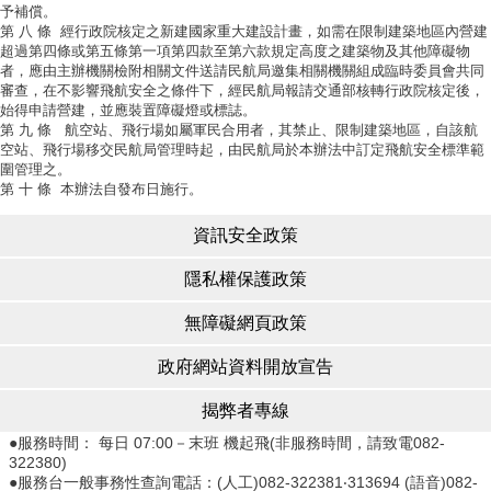
予補償。
第 八 條
經行政院核定之新建國家重大建設計畫，如需在限制建築地區內營建
超過第四條或第五條第一項第四款至第六款規定高度之建築物及其他障礙物
者，應由主辦機關檢附相關文件送請民航局邀集相關機關組成臨時委員會共同
審查，在不影響飛航安全之條件下，經民航局報請交通部核轉行政院核定後，
始得申請營建，並應裝置障礙燈或標誌。
第 九 條
航空站、飛行場如屬軍民合用者，其禁止、限制建築地區，自該航
空站、飛行場移交民航局管理時起，由民航局於本辦法中訂定飛航安全標準範
圍管理之。
第 十 條
本辦法自發布日施行。
資訊安全政策
隱私權保護政策
無障礙網頁政策
政府網站資料開放宣告
揭弊者專線
●服務時間： 每日 07:00－末班 機起飛(非服務時間，請致電082-
322380)
●服務台一般事務性查詢電話：(人工)082-322381‧313694 (語音)082-