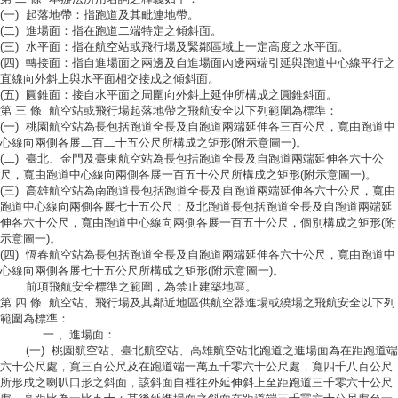
(一) 起落地帶：指跑道及其毗連地帶。
(二) 進場面：指在跑道二端特定之傾斜面。
(三) 水平面：指在航空站或飛行場及緊鄰區域上一定高度之水平面。
(四) 轉接面：指自進場面之兩邊及自進場面內邊兩端引延與跑道中心線平行之
直線向外斜上與水平面相交接成之傾斜面。
(五) 圓錐面：接自水平面之周圍向外斜上延伸所構成之圓錐斜面。
第 三 條
航空站或飛行場起落地帶之飛航安全以下列範圍為標準：
(一) 桃園航空站為長包括跑道全長及自跑道兩端延伸各三百公尺，寬由跑道中
心線向兩側各展二百二十五公尺所構成之矩形(附示意圖一)。
(二) 臺北、金門及臺東航空站為長包括跑道全長及自跑道兩端延伸各六十公
尺，寬由跑道中心線向兩側各展一百五十公尺所構成之矩形(附示意圖一)。
(三) 高雄航空站為南跑道長包括跑道全長及自跑道兩端延伸各六十公尺，寬由
跑道中心線向兩側各展七十五公尺；及北跑道長包括跑道全長及自跑道兩端延
伸各六十公尺，寬由跑道中心線向兩側各展一百五十公尺，個別構成之矩形(附
示意圖一)。
(四) 恆春航空站為長包括跑道全長及自跑道兩端延伸各六十公尺，寬由跑道中
心線向兩側各展七十五公尺所構成之矩形(附示意圖一)。
前項飛航安全標準之範圍，為禁止建築地區。
第 四 條
航空站、飛行場及其鄰近地區供航空器進場或繞場之飛航安全以下列
範圍為標準：
一 、進場面：
(一) 桃園航空站、臺北航空站、高雄航空站北跑道之進場面為在距跑道端
六十公尺處，寬三百公尺及在跑道端一萬五千零六十公尺處，寬四千八百公尺
所形成之喇叭口形之斜面，該斜面自裡往外延伸斜上至距跑道三千零六十公尺