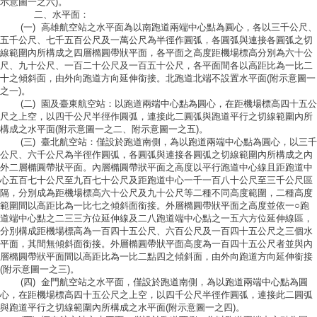
示意圖一之六)。
二、水平面：
(一) 高雄航空站之水平面為以南跑道兩端中心點為圓心，各以三千公尺、
五千公尺、七千五百公尺及一萬公尺為半徑作圓弧，各圓弧與連接各圓弧之切
線範圍內所構成之四層橢圓帶狀平面，各平面之高度距機場標高分別為六十公
尺、九十公尺、一百二十公尺及一百五十公尺，各平面間各以高距比為一比二
十之傾斜面，由外向跑道方向延伸銜接。北跑道北端不設置水平面(附示意圖一
之一)。
(二) 園及臺東航空站：以跑道兩端中心點為圓心，在距機場標高四十五公
尺之上空，以四千公尺半徑作圓弧，連接此二圓弧與跑道平行之切線範圍內所
構成之水平面(附示意圖一之二、附示意圖一之五)。
(三) 臺北航空站：僅設於跑道南側，為以跑道兩端中心點為圓心，以三千
公尺、六千公尺為半徑作圓弧，各圓弧與連接各圓弧之切線範圍內所構成之內
外二層橢圓帶狀平面。內層橢圓帶狀平面之高度以平行跑道中心線且距跑道中
心五百七十公尺至九百七十公尺及距跑道中心一千一百八十公尺至三千公尺區
隔，分別成為距機場標高六十公尺及九十公尺等二種不同高度範圍，二種高度
範圍間以高距比為一比七之傾斜面銜接。外層橢圓帶狀平面之高度並依一○跑
道端中心點之二三三方位延伸線及二八跑道端中心點之一五六方位延伸線區，
分別構成距機場標高為一百四十五公尺、六百公尺及一百四十五公尺之三個水
平面，其間無傾斜面銜接。外層橢圓帶狀平面高度為一百四十五公尺者並與內
層橢圓帶狀平面間以高距比為一比二點四之傾斜面，由外向跑道方向延伸銜接
(附示意圖一之三)。
(四) 金門航空站之水平面，僅設於跑道南側，為以跑道兩端中心點為圓
心，在距機場標高四十五公尺之上空，以四千公尺半徑作圓弧，連接此二圓弧
與跑道平行之切線範圍內所構成之水平面(附示意圖一之四)。