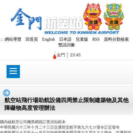
跳
到
主
要
內
容
區
:::
網站導覽
回首頁
English
日本語
兒童版
RSS
資料分類檢索
塊
雙語詞彙
金門
│
23:45
航空站飛行場助航設備四周禁止限制建築物及其他
障礙物高度管理辦法
國內線航空公司機票網路訂票須知範本
中華民國六十三年十月二十三日交通部交航字第九六七０號令訂定發布
中華民國六十五年十一月五日內政部臺內營字第六九四九六八號令、交通部交