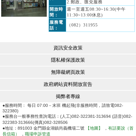
2.郵政、匯兌服務
開放時
週一至週五08:30~16:30(中午
間：
11:30~13:00休息)
服務電
（082）311955
話：
資訊安全政策
隱私權保護政策
無障礙網頁政策
政府網站資料開放宣告
揭弊者專線
●服務時間： 每日 07:00－末班 機起飛(非服務時間，請致電082-
322380)
●服務台一般事務性查詢電話：(人工)082-322381‧313694 (語音)082-
322383‧313666(傳真)082-328506
●地址：891003 金門縣金湖鎮尚義機場二號
【地圖】
，
有話要說（首
長信箱）
，
職場申訴管道