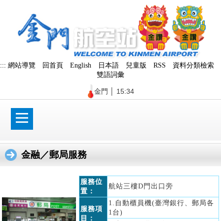
跳
到
主
要
內
容
區
:::
網站導覽
回首頁
English
日本語
兒童版
RSS
資料分類檢索
塊
雙語詞彙
金門
│
15:34
金融／郵局服務
服務位
航站三樓D門出口旁
置：
1.自動櫃員機(臺灣銀行、郵局各
服務項
1台)
目：