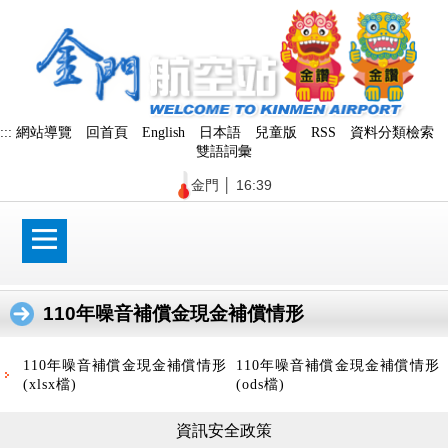
跳
到
主
要
內
容
區
:::
網站導覽
回首頁
English
日本語
兒童版
RSS
資料分類檢索
塊
雙語詞彙
金門
│
16:39
110年噪音補償金現金補償情形
110年噪音補償金現金補償情形
110年噪音補償金現金補償情形
(xlsx檔)
(ods檔)
資訊安全政策