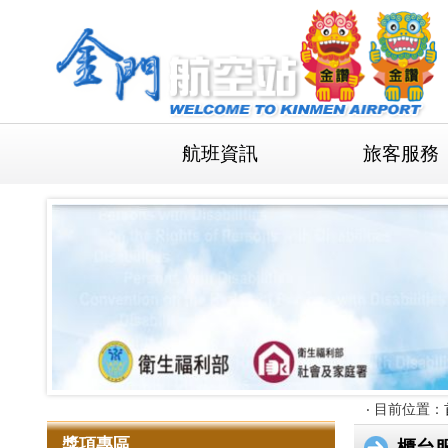
跳
到
主
要
內
容
區
塊
航班資訊
旅客服務
:::
:::
‧
目前位置：
獎項專區
櫃台