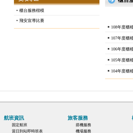
•
櫃台服務楷模
•
飛安宣導比賽
￭
108年度
￭
107年度
￭
106年度
￭
105年度
￭
104年度
航班資訊
旅客服務
固定航班
搭機服務
當日到站即時班表
機場服務