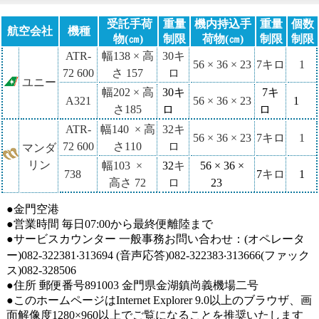
受託手荷
重量
機内持込手
重量
個数
航空会社
機種
物(㎝)
制限
荷物(㎝)
制限
制限
ATR-
幅
138 ×
高
30
キ
56 × 36 × 23
7
キロ
1
72 600
さ
157
ロ
ユニー
幅
202 ×
高
30キ
7キ
A321
56 × 36 × 23
1
さ
185
ロ
ロ
ATR-
幅
140 ×
高
32
キ
56 × 36 × 23
7
キロ
1
72 600
さ
110
ロ
マンダ
リン
幅
103 ×
32
キ
56 × 36 ×
738
7
キロ
1
高さ
72
ロ
23
●金門空港
●営業時間 毎日07:00から最終便離陸まで
●サービスカウンター 一般事務お問い合わせ：(オペレータ
ー)082-322381‧313694 (音声応答)082-322383‧313666(ファック
ス)082-328506
●住所 郵便番号891003 金門県金湖鎮尚義機場二号
●このホームページはInternet Explorer 9.0以上のブラウザ、画
面解像度1280×960以上でご覧になることを推奨いたします