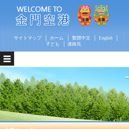
メ
イ
ン
コ
ン
テ
サイトマップ
ホーム
繁體中文
English
ン
子ども
連絡先
ツ
ブ
ロ
ッ
ク
に
ジ
ャ
ン
プ
す
る