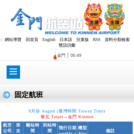
跳
到
主
要
內
容
區
:::
網站導覽
回首頁
English
日本語
兒童版
RSS
資料分類檢索
塊
雙語詞彙
金門
│
05:49
固定航班
8
月份
August
(臺灣時間 Taiwan Time)
臺北 Taipei
→
金門 Kinmen
航空
班
離站時
到站時
飛行日期
機型
公司
次
間
間
備註
weekly s
Airc