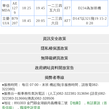
AE
華信
一二三四
127
18:25
19:45
AT7
D234為加班機
MDA
五六日
9
立榮
B79
一二三四
D147以321飛19:15-2
18:45
20:05
AT7
UIA
207
六日
0:20
資訊安全政策
隱私權保護政策
無障礙網頁政策
政府網站資料開放宣告
揭弊者專線
●服務時間： 每日 07:00－末班 機起飛(非服務時間，請致電082-
322380)
●服務台一般事務性查詢電話：(人工)082-322381‧313694 (語音)082-
322383‧313666(傳真)082-328506
●地址：891003 金門縣金湖鎮尚義機場二號
【地圖】
，
有話要說（首
長信箱）
，
職場申訴管道