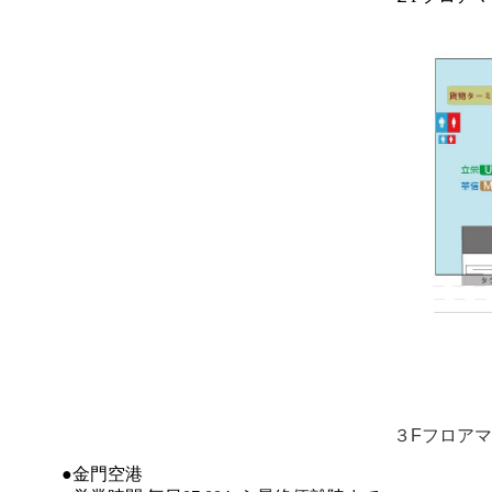
３Fフロア
●金門空港