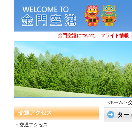
メ
イ
ン
コ
ン
テ
金門空港について
フライト情報
ン
ツ
ブ
ロ
ッ
ク
に
ジ
ャ
ン
プ
:::
:::
‧
ホーム
> 
す
交通アクセス
ター
る
•
交通アクセス