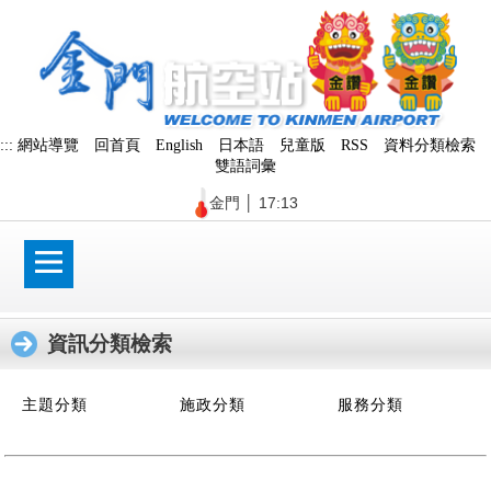
跳
到
主
要
內
容
區
:::
網站導覽
回首頁
English
日本語
兒童版
RSS
資料分類檢索
塊
雙語詞彙
金門
│
17:13
資訊分類檢索
:::
主題分類
施政分類
服務分類